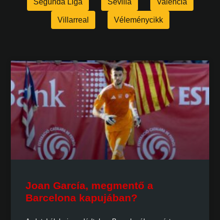
Segunda Liga
Sevilla
Valencia
Villarreal
Véleménycikk
Joan García, megmentő a
Barcelona kapujában?