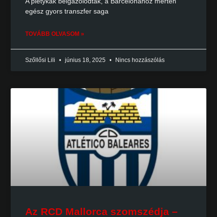
A pletykák beigazolódtak, a Barcelonához mérten
egész gyors transzfer saga
TOVÁBB OLVASOM »
Szőllősi Lili
június 18, 2025
Nincs hozzászólás
Az RCD Mallorca szomszédja –