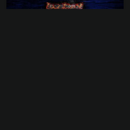
Az Extremadura CF története:
Egy vidéki klub felemelkedése és
hanyatlása
A Club de Fútbol Extremadura (röviden Extremadura
CF) egy Almendralejóban
TOVÁBB OLVASOM »
Füstös András
június 4, 2025
Nincs hozzászólás