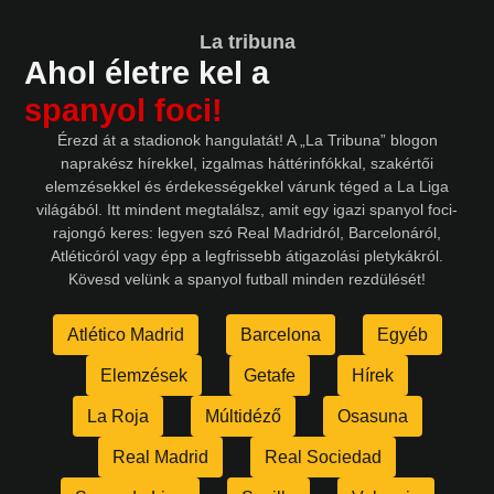
La tribuna
Ahol életre kel a
spanyol foci!
Érezd át a stadionok hangulatát! A „La Tribuna” blogon
naprakész hírekkel, izgalmas háttérinfókkal, szakértői
elemzésekkel és érdekességekkel várunk téged a La Liga
világából. Itt mindent megtalálsz, amit egy igazi spanyol foci-
rajongó keres: legyen szó Real Madridról, Barcelonáról,
Atléticóról vagy épp a legfrissebb átigazolási pletykákról.
Kövesd velünk a spanyol futball minden rezdülését!
Atlético Madrid
Barcelona
Egyéb
Elemzések
Getafe
Hírek
La Roja
Múltidéző
Osasuna
Real Madrid
Real Sociedad