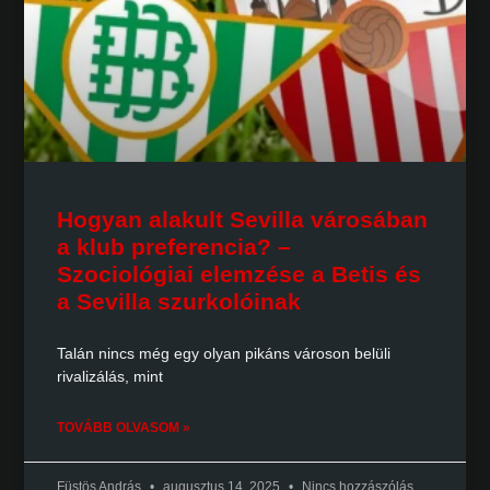
Hogyan alakult Sevilla városában
a klub preferencia? –
Szociológiai elemzése a Betis és
a Sevilla szurkolóinak
Talán nincs még egy olyan pikáns városon belüli
rivalizálás, mint
TOVÁBB OLVASOM »
Füstös András
augusztus 14, 2025
Nincs hozzászólás