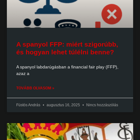
A spanyol FFP: miért szigorúbb,
és hogyan lehet túlélni benne?
A spanyol labdarúgásban a financial fair play (FFP),
azaz a
TOVÁBB OLVASOM »
Füstös András
augusztus 16, 2025
Nincs hozzászólás