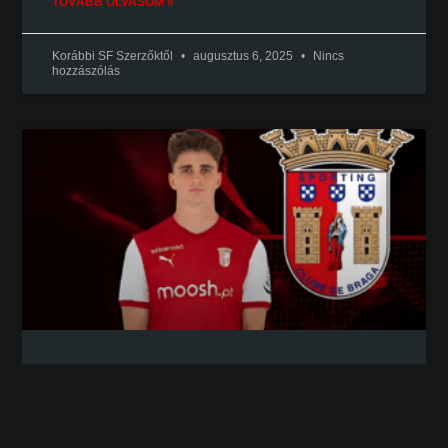
TOVÁBB OLVASOM »
Korábbi SF Szerzőktől
augusztus 6, 2025
Nincs
hozzászólás
15 millió, mégis hogyan? – Pau
Víctor Bragába igazolásának
elemzése