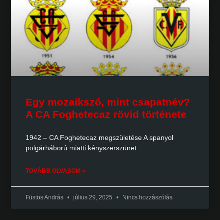
Egy mozaikszó, mint csapatnév?
A CA Foghetecaz rövid története
1942 – CA Foghetecaz megszületése A spanyol
polgárháború miatti kényszerszünet
TOVÁBB OLVASOM »
Füstös András
július 29, 2025
Nincs hozzászólás