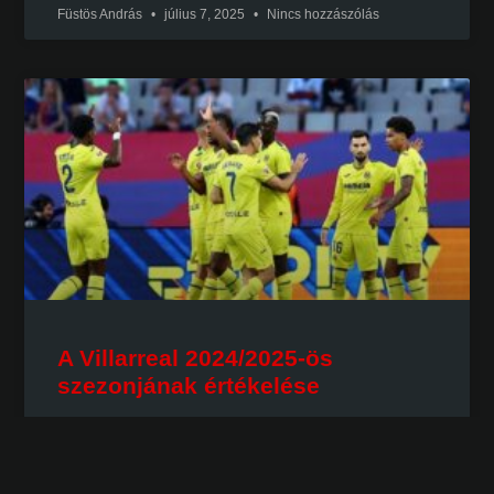
Füstös András
július 7, 2025
Nincs hozzászólás
A Villarreal 2024/2025-ös
szezonjának értékelése
2025 május végén a Sárga Tengeralattjáró hajszál
híján, de lemaradt