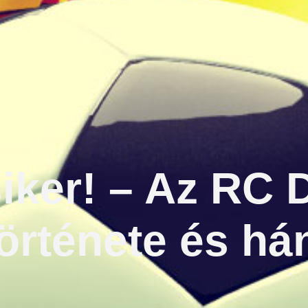
iker! – Az RC 
örténete és há