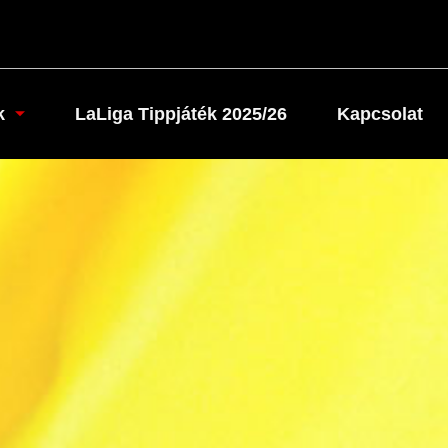
k
LaLiga Tippjáték 2025/26
Kapcsolat