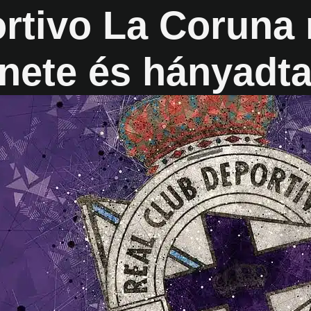
rtivo La Coruna 
énete és hányadta