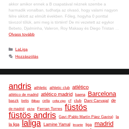
akkor amikor ennek a B csapatával néznek szembe a
harmadik vonalban, tudhatja az olvasó, hogy valami nagyon
félre siklott az elmúlt években. Főleg, hogyha 0 ponttal
távozol tőlük, ami meg is történt! De mi vezetett az egykor
Bebeto, Djalminha, Valeron, Roy Makaay és Diego Tristan …
Olvass tovább
LaLiga
Hozzászólás
andris
atlético
athletic
athletic club
Barcelona
atlético madrid
atlético de madrid
baena
club
Dani Carvajal
de
baszk
cf
betis
celta
Bilbao
celta vigo
füstös
Ferran Torres
de madrid
elche
füstös andris
la
Gavi (Pablo Martín Páez Gavira)
laliga
madrid
la liga
Lamine Yamal
liga
levante