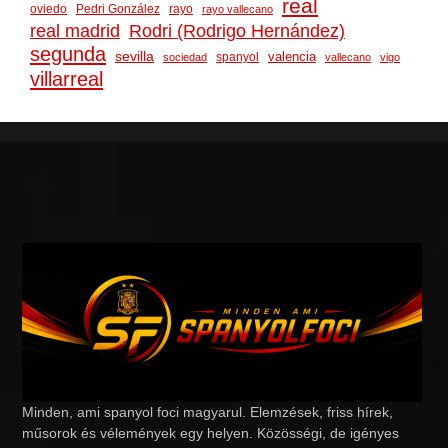
real
oviedo
Pedri González
rayo
rayo vallecano
real madrid
Rodri (Rodrigo Hernández)
segunda
sevilla
valencia
spanyol
sociedad
vallecano
vigo
villarreal
Minden, ami spanyol foci magyarul. Elemzések, friss hírek,
műsorok és vélemények egy helyen. Közösségi, de igényes