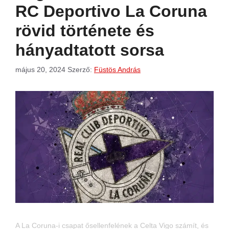
RC Deportivo La Coruna
rövid története és
hányadtatott sorsa
május 20, 2024
Szerző:
Füstös András
A La Coruna-i csapat ősellenfelének a Celta Vigo számít, és