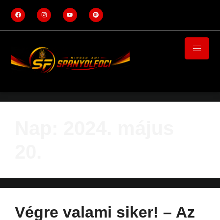
Nap:
2024. május
20.
Végre valami siker! – Az