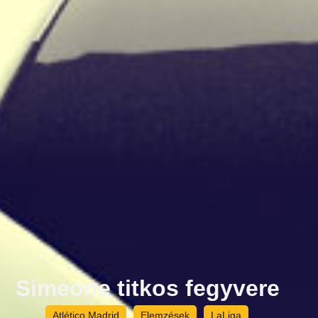
Simeone titkos fegyvere
Atlético Madrid
Elemzések
LaLiga