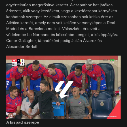
egyértelműen megerősítve keretét. A csapathoz hat játékos
érkezett, akik vagy kezdőként, vagy a kezdőcsapat környékén
kaphatnak szerepet. Az elmúlt szezonban sok kritika érte az
Atlético keretét, amely nem volt kellően versenyképes a Real
Madrid és a Barcelona mellett. Válaszként érkezett a
védelembe Le Normand és kölcsönbe Lenglet, a középpályára
Conor Gallagher, támadóként pedig Julián Álvarez és
Alexander Sørloth.
A kispad szerepe