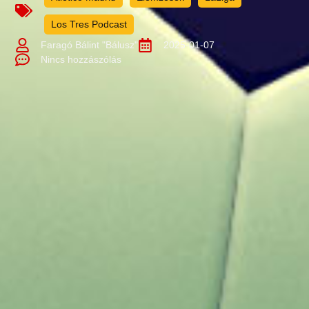
Los Tres Podcast
Faragó Bálint "Bálusz"
2025-01-07
Nincs hozzászólás