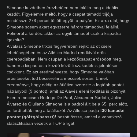
Simeone kezdetben érezhetően nem találta meg a ideális
kezdőt. Figyelemre méltó, hogy a csapat támadó trijója
mindössze 278 percet töltött együtt a pályán. Ez arra utal, hogy
Simeone sosem akart egyszerre három támadóval felállni.
Felmerül a kérdés: akkor az egyik támadót csak a kispadra
igazolta?
A válasz Simeone titkos fegyverében rejlik: az öt csere
lehetőségében és az Atlético Madrid rendkívül erős
cserepadjában. Nem csupán a kezdőcsapat erősödött meg,
hanem a kispad és a kezdő közötti szakadék is jelentősen
csökkent. Ez azt eredményezte, hogy Simeone valóban
erősítéseket tud becserélni a meccsek során. Ennek
eredménye, hogy eddig az Atlético szerezte a legtöbb pontot
hátrányból (9 pontot), amit az Alavés elleni fordítás is bizonyít.
Ezen a meccsen Rodrigo De Paul, Alexander Sørloth, Julián
Álvarez és Giuliano Simeone is a padról állt be a 65. perc előtt,
és fordították meg a találkozót. Az Atletico padja
!30 kanadai
pontot (gól+gólpasszt)!
hozott össze, amivel a vonatkozó
statisztikában vezetik a TOP 5 ligát.