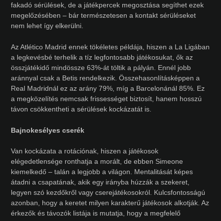
fakadó sérülések, de a játékpercek megosztása segíthet ezek
megelőzésében – bár természetesen a kontakt sérüléseket
nem lehet így elkerülni.
Az Atlético Madrid ennek tökéletes példája, hiszen a La Ligában
a legkevésbé terhelik a tíz legfontosabb játékosukat, ők az
összjátékidő mindössze 63%-át töltik a pályán. Ennél jobb
aránnyal csak a Betis rendelkezik. Összehasonlításképpen a
Real Madridnál ez az arány 79%, míg a Barcelonánál 85%. Ez
a megközelítés nemcsak frissességet biztosít, hanem hosszú
távon csökkentheti a sérülések kockázatát is.
Bajnokesélyes cserék
Van kockázata a rotációnak, hiszen a játékosok
elégedetlensége ronthatja a morált, de ebben Simeone
kiemelkedő – talán a legjobb a világon. Mentalitását képes
átadni a csapatának, akik egy irányba húzzák a szekeret,
legyen szó kezdőkről vagy cserejátékosokról. Kulcsfontosságú
azonban, hogy a keretet milyen karakterű játékosok alkotják. Az
érkezők és távozók listája is mutatja, hogy a megfelelő