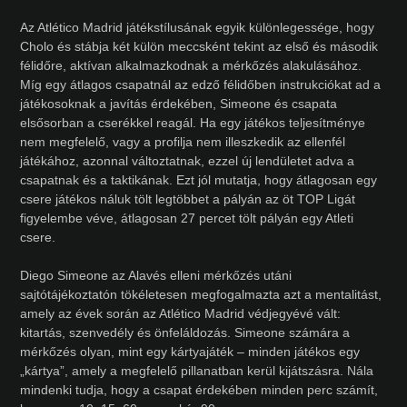
Az Atlético Madrid játékstílusának egyik különlegessége, hogy
Cholo és stábja két külön meccsként tekint az első és második
félidőre, aktívan alkalmazkodnak a mérkőzés alakulásához.
Míg egy átlagos csapatnál az edző félidőben instrukciókat ad a
játékosoknak a javítás érdekében, Simeone és csapata
elsősorban a cserékkel reagál. Ha egy játékos teljesítménye
nem megfelelő, vagy a profilja nem illeszkedik az ellenfél
játékához, azonnal változtatnak, ezzel új lendületet adva a
csapatnak és a taktikának. Ezt jól mutatja, hogy átlagosan egy
csere játékos náluk tölt legtöbbet a pályán az öt TOP Ligát
figyelembe véve, átlagosan 27 percet tölt pályán egy Atleti
csere.
Diego Simeone az Alavés elleni mérkőzés utáni
sajtótájékoztatón tökéletesen megfogalmazta azt a mentalitást,
amely az évek során az Atlético Madrid védjegyévé vált:
kitartás, szenvedély és önfeláldozás. Simeone számára a
mérkőzés olyan, mint egy kártyajáték – minden játékos egy
„kártya”, amely a megfelelő pillanatban kerül kijátszásra. Nála
mindenki tudja, hogy a csapat érdekében minden perc számít,