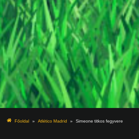
Főoldal
»
Atlético Madrid
»
Simeone titkos fegyvere