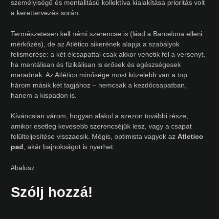
személyiségű és mentalitású kollektíva kialakítása prioritás volt
a kerettervezés során.
Természetesen kell némi szerencse is (lásd a Barcelona elleni
mérkőzés), de az Atlético sikerének alapja a szabályok
felismerése: a két élcsapattal csak akkor vehetik fel a versenyt,
ha mentálisan és fizikálisan is erősek és egészségesek
maradnak. Az Atlético minősége most közelebb van a top
három másik két tagjához – nemcsak a kezdőcsapatban,
hanem a kispadon is.
Kíváncsian várom, hogyan alakul a szezon további része,
amikor esetleg kevesebb szerencséjük lesz, vagy a csapat
felülteljesítése visszaesik. Mégis, optimista vagyok az
Atletico
pad
, akár bajnokságot is nyerhet.
#balusz
Szólj hozzá!