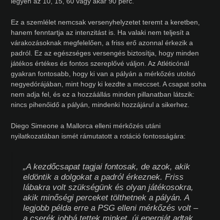
legyen az 10, 15, 60 vagy akár 90 perc.
Ez a szemlélet nemcsak versenyhelyzetet teremt a keretben,
hanem fenntartja az intenzitást is. Ha valaki nem teljesít a
várakozásoknak megfelelően, a friss erő azonnal érkezik a
padról. Ez az egészséges versengés biztosítja, hogy minden
játékos értékes és fontos szereplővé váljon. Az Atléticónál
gyakran fontosabb, hogy ki van a pályán a mérkőzés utolsó
negyedórájában, mint hogy ki kezdte a meccset. A csapat soha
nem adja fel, és ez a hozzáállás minden pillanatban látszik:
nincs pihenőidő a pályán, mindenki hozzájárul a sikerhez.
Diego Simeone a Mallorca elleni mérkőzés utáni
nyilatkozatában ismét rámutatott a rotáció fontosságára:
„A kezdőcsapat tagjai fontosak, de azok, akik
eldöntik a dolgokat a padról érkeznek. Friss
lábakra volt szükségünk és olyan játékosokra,
akik minőségi perceket tölthetnek a pályán. A
legjobb példa erre a PSG elleni mérkőzés volt –
a cserék jobbá tettek minket, új energiát adtak.