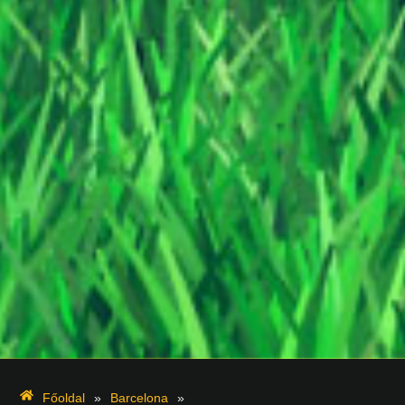
Főoldal
»
Barcelona
»