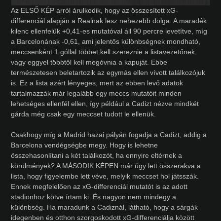
Az ELSŐ KÉP arról árulkodik, hogy az összesített xG-
differenciál alapján a Realnak lesz nehezebb dolga. A maradék
kilenc ellenfelük +0,41-es mutatóval áll 90 percre levetítve, míg
a Barcelonának -0,61, ami jelentős különbségnek mondható,
meccsenként 1 góllal többet kell szereznie a listavezetőnek,
vagy eggyel többtől kell megóvnia a kapuját. Ebbe
természetesen beletartozik az egymás ellen vívott találkozójuk
is. Ez a lista azért lényeges, mert az ebben levő adatok
tartalmazzák már legalább egy meccs mutatóit minden
lehetséges ellenfél ellen, így például a Cadizt nézve mindkét
gárda még csak egy meccset tudott le ellenük.
Csakhogy míg a Madrid hazai pályán fogadja a Cadizt, addig a
Barcelona vendégségbe megy. Hogy is lehetne
összehasonlítani a két találkozót, ha ennyire eltérnek a
körülmények? A MÁSODIK KÉPEN már úgy lett összerakva a
lista, hogy figyelembe lett véve, melyik meccset hol játsszák.
Ennek megfelelően az xG-differenciál mutatót is az adott
stadionhoz kötve írtam ki. És nagyon nem mindegy a
különbség. Ha maradunk a Cadiznál, látható, hogy a sárgák
idegenben és otthon szorgoskodott xG-differenciálja között