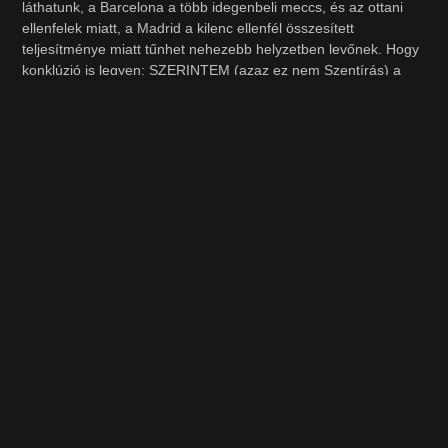
láthatunk, a Barcelona a több idegenbeli meccs, és az ottani
ellenfelek miatt, a Madrid a kilenc ellenfél összesített
teljesítménye miatt tűnhet nehezebb helyzetben levőnek. Hogy
konklúzió is legyen: SZERINTEM (azaz ez nem Szentírás) a
Real Madrid bír előnyösebb sorsolással, mert hazai pályán
jelentősen jobbak mint idegenben, és ott fogadnak majd
nehezebb ellenfeleket, míg a Barcelonára idegenben több
nehéz mérkőzés vár.
Szólj hozzá!