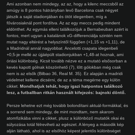
Ami azonban nem mindegy, az az, hogy a kilenc meccsből az
amúgy is 8 pontos hátrányban levő Barcelona csak négyet
játszik a saját stadionjában és ötöt idegenben, míg a
fővárosiaknál pont fordítva. Az az egy meccs pedig mindent
eldönthet. Az egymás elleni találkozójuk a Bernabeuban azért is
fontos, mert ugyan a katalánok xG-differenciálja szintén nem
mutat nagy eltérést a helyszíntől függően (+1,15 vs +1,11), de
a Madridnál annál nagyobbat. Ancelotti csapata idegenbeli
+0,5-je mellé az újjáépült stadionjukban +1,48-at hoznak, ami
óriási különbség. Kicsit tovább nézve ez a mutató elsősorban a
kevés kapott gólnak köszönhető (7), lőtt gólokban még csak
nem is az elsők (Bilbao 36, Real M. 35). Ez alapján a madridi
védelmet kellene dicsérni, de az a téma megérne egy külön
cikket.
Mondhatjuk tehát, hogy igazi hatpontos találkozó
lesz, a futballban ritkán használt kifejezés: bajnoki döntő.
Persze lehetne ezt még tovább bolondítani aktuál-formákkal, és
a sorrend sem mindegy, de mint mondtam, nem akarom
atomfizikába vinni a cikket, plusz a különböző mutatók okai és
súlyozása totál félreviheti az egészet. A lényeg a második kép
alján látható, ahol is az elsőhöz képest jelentős különbséget