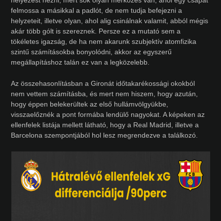
helyezést nézni, mert sok olyan mérkőzés van, ahol egy csapat
felmossa a másikkal a padlót, de nem tudja befejezni a
helyzeteit, illetve olyan, ahol alig csinálnak valamit, abból mégis
akár több gólt is szereznek. Persze ez a mutató sem a
tökéletes igazság, de ha nem akarunk szubjektív atomfizika
szintű számításokba bonyolódni, akkor az egyszerű
megállapításhoz talán ez van a legközelebb.
Az összehasonlításban a Gironát időtakarékossági okokból
nem vettem számításba, és mert nem hiszem, hogy azután,
hogy éppen belekerültek az első hullámvölgyükbe,
visszaelőznék a pont formába lendülő nagyokat. A képeken az
ellenfelek listája mellett látható, hogy a Real Madrid, illetve a
Barcelona szempontjából hol lesz megrendezve a találkozó.