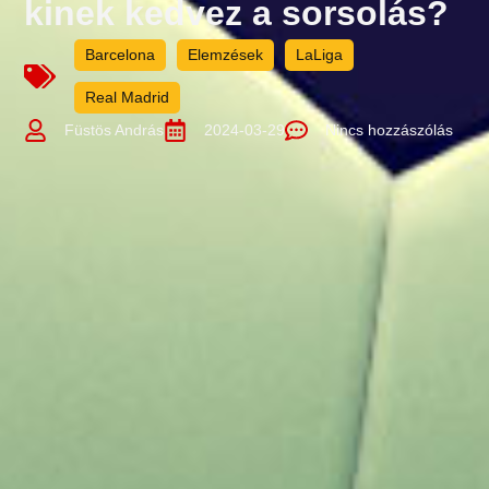
kinek kedvez a sorsolás?
Barcelona
Elemzések
LaLiga
Real Madrid
Füstös András
2024-03-29
Nincs hozzászólás