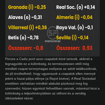
Persze a Cadiz pont azon csapatok közé tartozik, akiknél a
legnagyobb ez a különbség, és természetesen ettől még
mindkét csapat toronymagas esélyese az adott találkozóknak,
de jól érzékelhető, hogy ugyanazok a csapatok ellen mennyit
jelent a hazai pálya előnye (a Rayot kivéve). A Real Sociedad
esetében várhatóan mindkét alakulat piszkosul meg fog
szenvedni, hiszen egyrészt felívelőben vannak, másrészt kicsi a
különbség a teljesítményükben az otthoni és a vendég
ütközeteiket nézve.