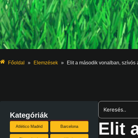
Főoldal
»
Elemzések
»
Elit a második vonalban, szívós
Kategóriák
Elit
Atlético Madrid
Barcelona