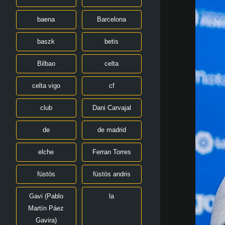
baena
Barcelona
baszk
betis
Bilbao
celta
celta vigo
cf
club
Dani Carvajal
de
de madrid
elche
Ferran Torres
füstös
füstös andris
Gavi (Pablo
la
Martín Páez
Gavira)