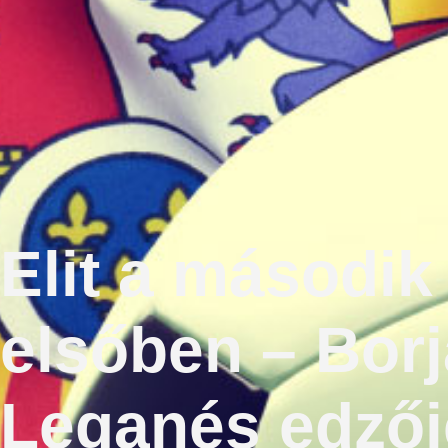
Elit a második
elsőben – Borj
Leganés edzőj