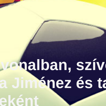
 vonalban, szí
a Jiménez és ta
eként