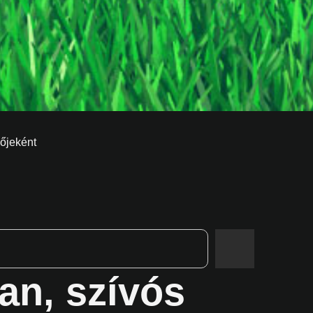
zőjeként
an, szívós