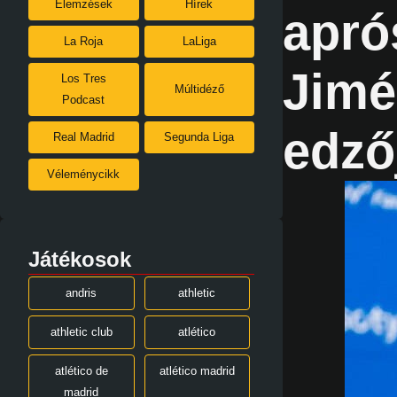
Elemzések
Hírek
apró
La Roja
LaLiga
Jimé
Los Tres
Múltidéző
Podcast
edző
Real Madrid
Segunda Liga
Véleménycikk
Játékosok
andris
athletic
athletic club
atlético
atlético de
atlético madrid
madrid