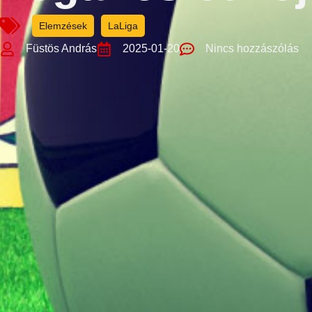
Elemzések
LaLiga
Füstös András
2025-01-20
Nincs hozzászólás