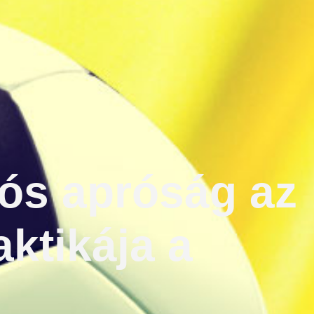
vós apróság az
ktikája a