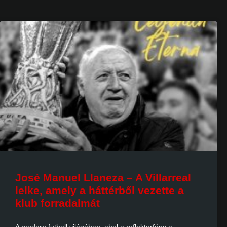
José Manuel Llaneza – A Villarreal
lelke, amely a háttérből vezette a
klub forradalmát