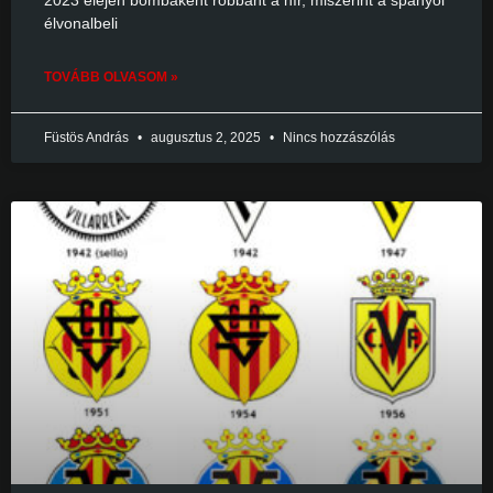
2023 elején bombaként robbant a hír, miszerint a spanyol
élvonalbeli
TOVÁBB OLVASOM »
Füstös András
augusztus 2, 2025
Nincs hozzászólás