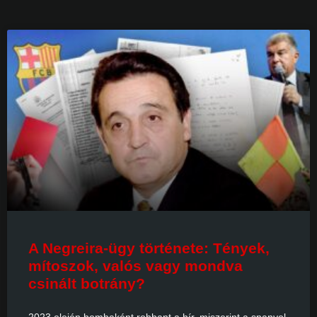
A Negreira-ügy története: Tények,
mítoszok, valós vagy mondva
csinált botrány?