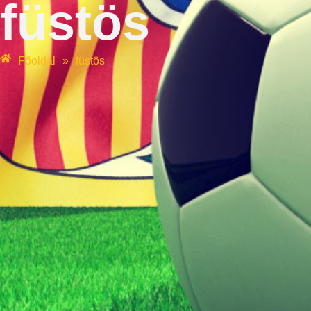
füstös
Főoldal
»
füstös