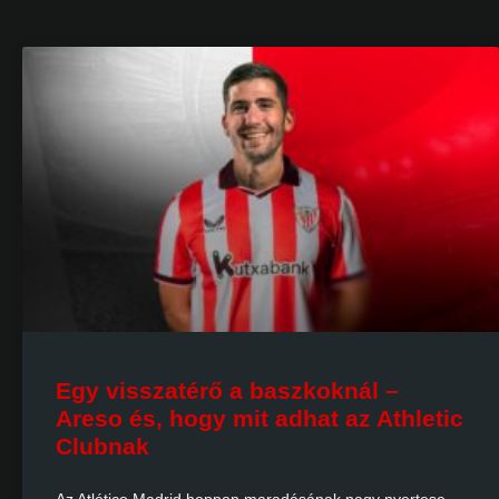
Egy visszatérő a baszkoknál –
Areso és, hogy mit adhat az Athletic
Clubnak