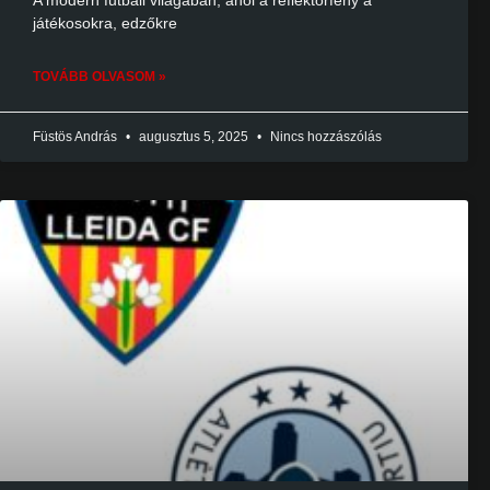
A modern futball világában, ahol a reflektorfény a
játékosokra, edzőkre
TOVÁBB OLVASOM »
Füstös András
augusztus 5, 2025
Nincs hozzászólás