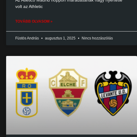
Az Atlético Madrid hoppon maradásának nagy nyertese
volt az Athletic
TOVÁBB OLVASOM »
Füstös András
augusztus 1, 2025
Nincs hozzászólás