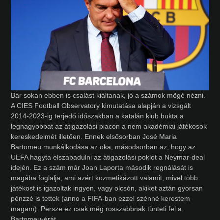
Bár sokan ebben is csalást kiáltanak, jó a számok mögé nézni.
A CIES Football Observatory kimutatása alapján a vizsgált
2014-2023-ig terjedő időszakban a katalán klub bukta a
legnagyobbat az átigazolási piacon a nem akadémiai játékosok
kereskedelmét illetően. Ennek elsősorban José Maria
Bartomeu munkálkodása az oka, másodsorban az, hogy az
UEFA hagyta elszabadulni az átigazolási poklot a Neymar-deal
idején. Ez a szám már Joan Laporta második regnálását is
magába foglalja, ami azért kozmetikázott valamit, mivel több
játékost is igazoltak ingyen, vagy olcsón, akiket aztán gyorsan
pénzzé is tettek (anno a FIFA-ban ezzel szénné kerestem
magam). Persze ez csak még rosszabbnak tünteti fel a
Bartomeu-érát.