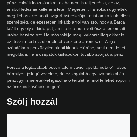
pénzt csinált igazolásokra, az ha nem is teljes részt, de az,
amiből fedeznie kellene a létét. Megértem, ha sokan úgy élték
meg Tebas erre adott szigorítási rekcióját, mint ami a klub elleni
szemétség, de ezesetben inkább arról van szó, hogy a Barca
talált egy olyan kiskaput, amit a liga nem vett észre, és emiatt
utólag bezárta azt. Ha más találja meg, valószínűleg akkor is
ezt teszi, mert ezzel értelmét vesztené a rendszer. A liga
szándéka a pénzügyileg stabil klubok elérése, amit nem lehet
megoldani, ha a csapatok kiskapukon tovább szórják a pénzt.
Persze a legtávolabb essen tőlem Javier „példamutató” Tebas
bármilyen jellegű védelme, de ez legalább egy számokkal és
pénzügyi ismeretekkel igazolható terület, amiről le lehet söpörni
az összeesküvések tengerét.
Szólj hozzá!