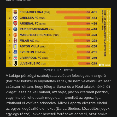
forrás: CIES Twitter
A LaLiga pénzügyi szabályzata valóban feleslegesen szigorú
(bár már kétszer is enyhítettek rajta), de nem véletlenül az. Már
százszor leírtam, hogy főleg a Barca és a Real tulajok nélkül éli
világát, azaz ha kell valami, azt saját, piacon kitermelt pénzből,
vagy hitelből lehet csak megoldani. Emellett az egész liga
irdatlanul el volt/van adósodva. Mikor Laporta elkezdte eladni
az egyes kiegészítő elemeket (Barca Studios, közvetítési jogok
egy-egy része), akkor bevételi forrásokat adott el, azaz amivel