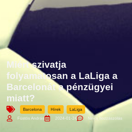
Miért szivatja
folyamatosan a LaLiga a
Barcelonát a pénzügyei
miatt?
Barcelona
Hírek
LaLiga
Füstös András
2024-01-24
Nincs hozzászólás