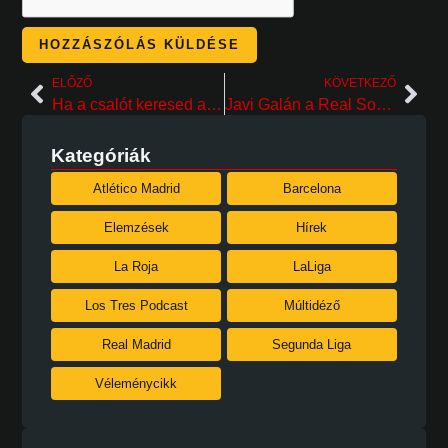
ELŐZŐ
KÖVETKEZŐ
Ha a csalót keresed a riválisban, meg is találod! – vélemény
Javi Galán a Real Sociedadban folytatja!
Kategóriák
Atlético Madrid
Barcelona
Elemzések
Hírek
La Roja
LaLiga
Los Tres Podcast
Múltidéző
Real Madrid
Segunda Liga
Véleménycikk