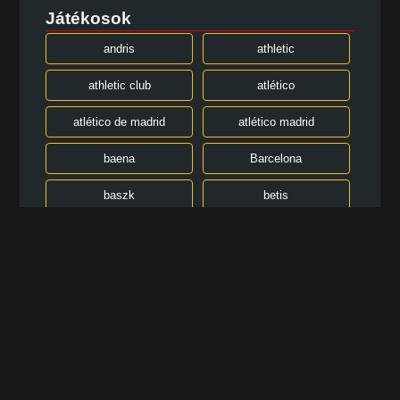
Játékosok
andris
athletic
athletic club
atlético
atlético de madrid
atlético madrid
baena
Barcelona
baszk
betis
Bilbao
celta
celta vigo
cf
club
Dani Carvajal
de
de madrid
elche
Ferran Torres