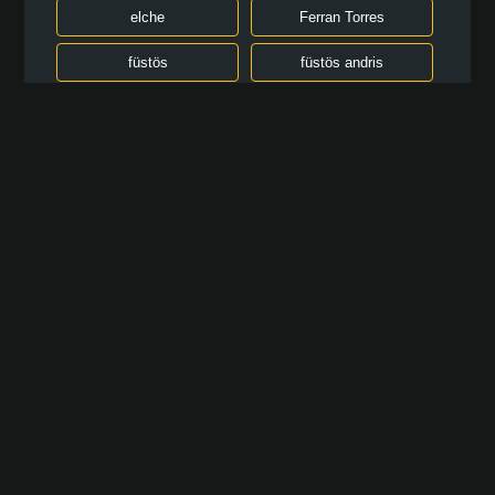
elche
Ferran Torres
füstös
füstös andris
Gavi (Pablo Martín
la
Páez Gavira)
la liga
laliga
Lamine Yamal
levante
liga
madrid
oviedo
Pedri González
rayo
rayo vallecano
real
real madrid
Rodri (Rodrigo
segunda
Hernández)