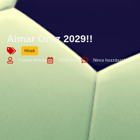
Aimar Oroz 2029!!
Hírek
Füstös András
2024-09-02
Nincs hozzászólás