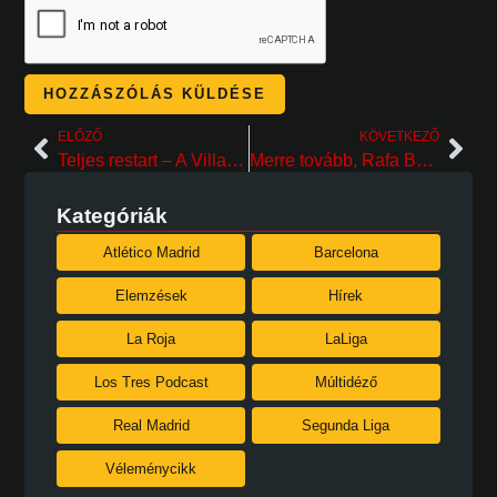
ELŐZŐ
KÖVETKEZŐ
Teljes restart – A Villarreal 2024 nyári átigazolási szezonja
Merre tovább, Rafa Benítez?
Kategóriák
Atlético Madrid
Barcelona
Elemzések
Hírek
La Roja
LaLiga
Los Tres Podcast
Múltidéző
Real Madrid
Segunda Liga
Véleménycikk