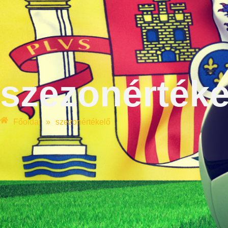
szezonértéke
Főoldal
»
szezonértékelő