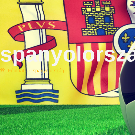
spanyolorsz
Főoldal
»
spanyolország