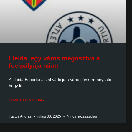
Lleida, egy város megosztva a
focipályája miatt
A Lleida Esportiu azzal vádolja a városi önkormányzatot,
hogy ki
TOVÁBB OLVASOM »
Füstös András
július 30, 2025
Nincs hozzászólás