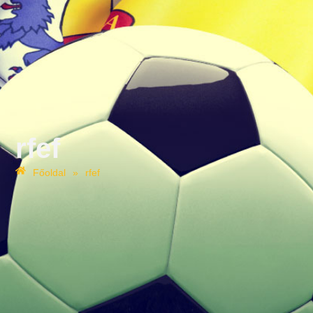
rfef
Főoldal
»
rfef