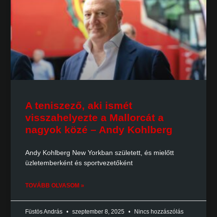
A teniszező, aki ismét
visszahelyezte a Mallorcát a
nagyok közé – Andy Kohlberg
Andy Kohlberg New Yorkban született, és mielőtt
üzletemberként és sportvezetőként
TOVÁBB OLVASOM »
Füstös András
szeptember 8, 2025
Nincs hozzászólás