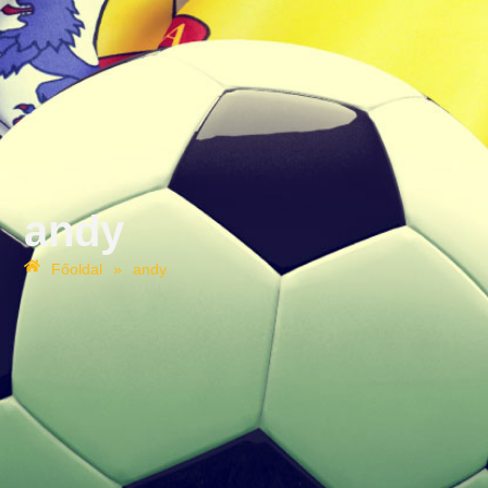
andy
Főoldal
»
andy