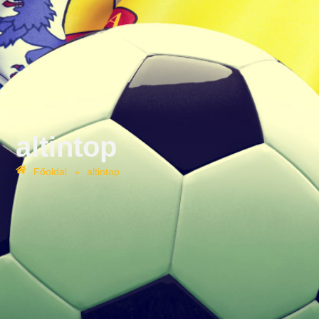
altintop
Főoldal
»
altintop