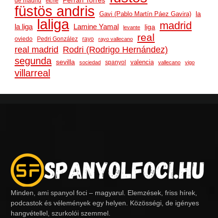
de madrid
elche
füstös andris
la
Gavi (Pablo Martín Páez Gavira)
laliga
madrid
la liga
Lamine Yamal
liga
levante
real
oviedo
Pedri González
rayo
rayo vallecano
real madrid
Rodri (Rodrigo Hernández)
segunda
sevilla
valencia
spanyol
sociedad
vallecano
vigo
villarreal
Minden, ami spanyol foci – magyarul. Elemzések, friss hírek,
podcastok és vélemények egy helyen. Közösségi, de igényes
hangvétellel, szurkolói szemmel.