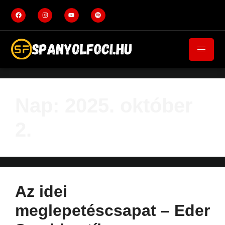
Nap:
2025. október
2.
Az idei
meglepetéscsapat – Eder