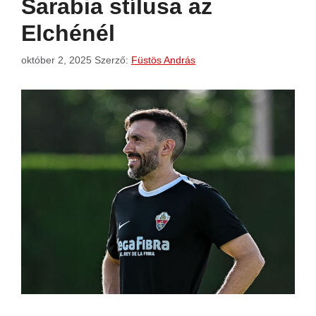
Sarabia stílusa az
Elchénél
október 2, 2025
Szerző:
Füstös András