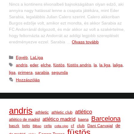
Nincs a kontinens élvonalbeli bajnokságában olyan edző, aki
annyira nagy hatással lenne a csapata játékára, mint Eder
Sarabia, legalábbis Julian Calero szerint. Calero akkoriban
Burgos edzője volt, amikor ezt mondta, és akkor Sarabia az
FC Andorránál dolgozott, és már akkor az volt a szakértelme,
hogy feltornázta az Andorrát az addigi legjobb szereplését
eredményezve ezzel. Sarabia …
Olvass tovább
Egyéb
,
LaLiga
andris
,
eder
,
elche
,
füstös
,
füstös andris
,
la
,
la liga
,
laliga
,
liga
,
primera
,
sarabia
,
segunda
Hozzászólás
andris
atlético
athletic
athletic club
Barcelona
atlético madrid
atlético de madrid
baena
club
Dani Carvajal
de
baszk
cf
betis
celta
Bilbao
celta vigo
füstös
Ferran Torres