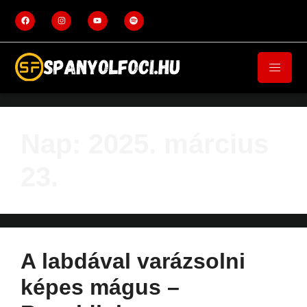
Nap:
2025. március
23.
A labdával varázsolni
képes mágus –