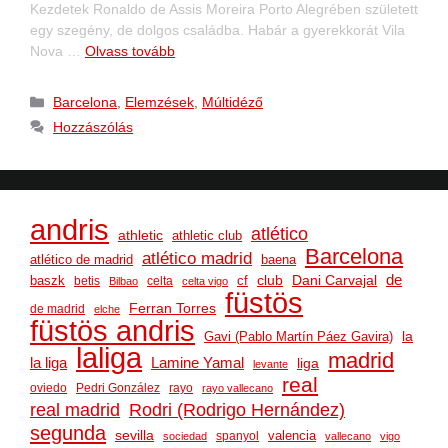
Kezdetek Ronaldo de Assis Moreira Porto Alegrében született
egy szegény, de dolgos családba. Habár a gyerekkorát Vila
Nova …
Olvass tovább
Barcelona
,
Elemzések
,
Múltidéző
Hozzászólás
andris
atlético
athletic
athletic club
Barcelona
atlético madrid
atlético de madrid
baena
club
Dani Carvajal
de
baszk
cf
betis
celta
Bilbao
celta vigo
füstös
Ferran Torres
de madrid
elche
füstös andris
la
Gavi (Pablo Martín Páez Gavira)
laliga
madrid
la liga
Lamine Yamal
liga
levante
real
oviedo
Pedri González
rayo
rayo vallecano
real madrid
Rodri (Rodrigo Hernández)
segunda
sevilla
valencia
spanyol
sociedad
vallecano
vigo