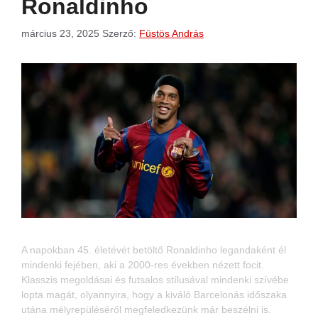
Ronaldinho
március 23, 2025
Szerző:
Füstös András
A napokban 45. életévét betöltő Ronaldinho legandaként él
mindenki fejében, aki a 2000-res években nézett focit.
Klasszis megoldásai és futsalos stílusával mindenki szívébe
lopta magát, olyannyira, hogy a kiváló Barcelonás időszaka
utána mélyrepüléséről megfeledkezünk már beszélni is.