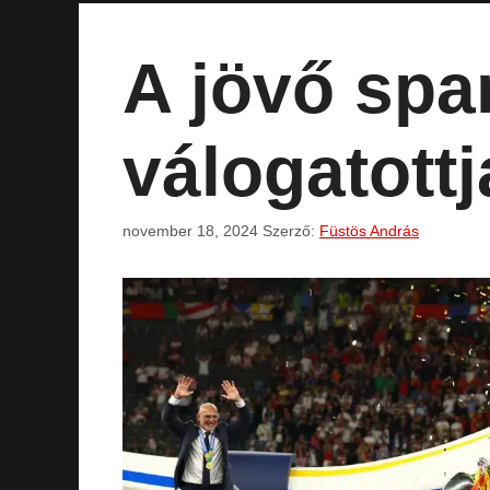
A jövő spa
válogatottj
november 18, 2024
Szerző:
Füstös András