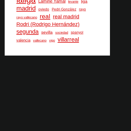
Lamine Yamal
liga
levante
madrid
oviedo
Pedri González
rayo
real
real madrid
rayo vallecano
Rodri (Rodrigo Hernández)
segunda
sevilla
spanyol
sociedad
villarreal
valencia
vallecano
vigo