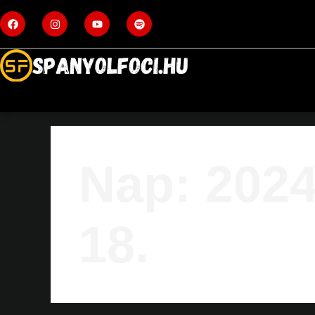
Nap:
2024
18.