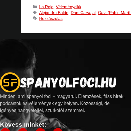
La Roja
,
Véleménycikk
Alejandro Balde
,
Dani Carvajal
,
Gavi (Pablo Martí
Hozzászólás
Minden, ami spanyol foci – magyarul. Elemzések, friss hírek,
podcastok és vélemények egy helyen. Közösségi, de
igényes hangvétellel, szurkolói szemmel.
Kövess minket: