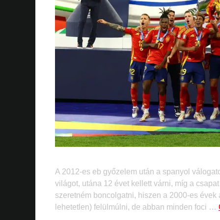
A 2012-es eb győzelem után a spanyol válogatott
világot, utána 12 évet kellett várni, míg a csapa
szeretném boncolgatni, hiszen a 2000-es évek a
lehetetlen) felülmúlni, de abban minden foci …