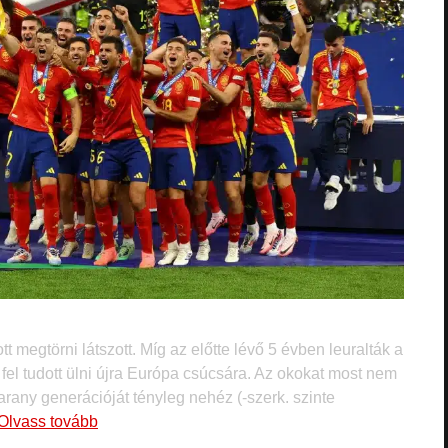
 megtörni látszott. Míg az előtte lévő 5 évben leuralták a
t fel tudott ülni újra Európa csúcsára. Az okokat most nem
rany generációját tényleg nehéz (-szerk. szinte
Olvass tovább