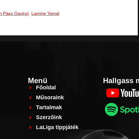
n Páez Gavira)
,
Lamine Yamal
Menü
Hallgass 
Főoldal
Műsoraink
Tartalmak
Szerzőink
LaLiga tippjáték