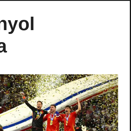
nyol
a