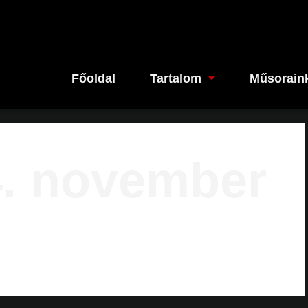
Főoldal
Tartalom
Műsorain
. november