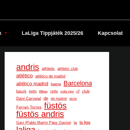
k
LaLiga Tippjáték 2025/26
Kapcsolat
andris
athletic
athletic club
atlético
atlético de madrid
Barcelona
atlético madrid
baena
club
baszk
cf
betis
celta
Bilbao
celta vigo
Dani Carvajal
de
de madrid
elche
füstös
Ferran Torres
füstös andris
la
la liga
Gavi (Pablo Martín Páez Gavira)
laliga