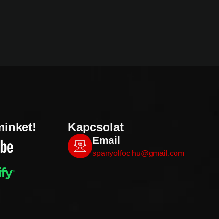
minket!
Kapcsolat
Email
spanyolfocihu@gmail.com