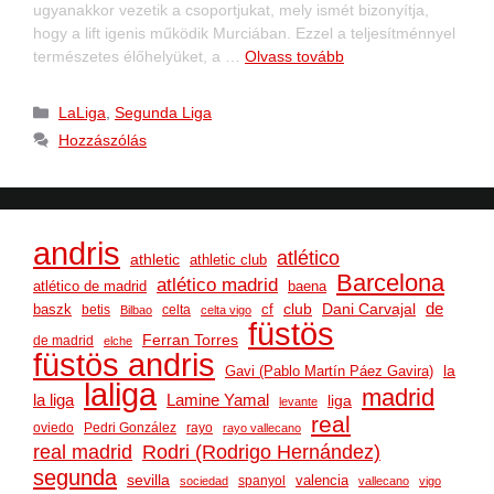
ugyanakkor vezetik a csoportjukat, mely ismét bizonyítja,
hogy a lift igenis működik Murciában. Ezzel a teljesítménnyel
természetes élőhelyüket, a …
Olvass tovább
LaLiga
,
Segunda Liga
Hozzászólás
andris
atlético
athletic
athletic club
Barcelona
atlético madrid
atlético de madrid
baena
club
Dani Carvajal
de
baszk
cf
betis
celta
Bilbao
celta vigo
füstös
Ferran Torres
de madrid
elche
füstös andris
la
Gavi (Pablo Martín Páez Gavira)
laliga
madrid
la liga
Lamine Yamal
liga
levante
real
oviedo
Pedri González
rayo
rayo vallecano
real madrid
Rodri (Rodrigo Hernández)
segunda
sevilla
valencia
spanyol
sociedad
vallecano
vigo