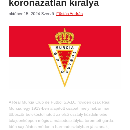
koronázatlan királya
október 15, 2024
Szerző:
Füstös András
A Real Murcia Club de Fútbol S.A.D., röviden csak Real
Murcia, egy 1919-ben alapított csapat, mely habár már
többször belekóstolhatott az első osztály küzdelmeibe,
tulajdonképpen mégis a másodosztályba teremtett gárda.
Idén sajnálatos módon a harmadosztályban játszanak,